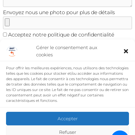
Envoyez nous une photo pour plus de détails
Acceptez notre politique de confidentialité
Gérer le consentement aux
cookies
Paramètre de confidentialité
Pour offrir les meilleures expériences, nous utilisons des technologies
Infogreffe
SIRET
telles que les cookies pour stocker et/ou accéder aux informations
des appareils. Le fait de consentir à ces technologies nous permettra
Assurance décennale
QBE FRANCE
N°
de traiter des données telles que le comportement de navigation ou
008527512968
les ID uniques sur ce site. Le fait de ne pas consentir ou de retirer son
consentement peut avoir un effet négatif sur certaines
2023 Tout droit réservé DST Plomberie
caractéristiques et fonctions.
Accepter
Refuser