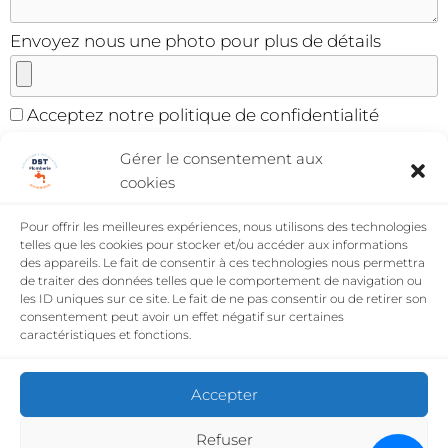
Envoyez nous une photo pour plus de détails
Acceptez notre politique de confidentialité
Gérer le consentement aux
cookies
Paramètre de confidentialité
Pour offrir les meilleures expériences, nous utilisons des technologies
Infogreffe
SIRET
telles que les cookies pour stocker et/ou accéder aux informations
des appareils. Le fait de consentir à ces technologies nous permettra
Assurance décennale
QBE FRANCE
N°
de traiter des données telles que le comportement de navigation ou
008527512968
les ID uniques sur ce site. Le fait de ne pas consentir ou de retirer son
consentement peut avoir un effet négatif sur certaines
2023 Tout droit réservé DST Plomberie
caractéristiques et fonctions.
Accepter
Refuser