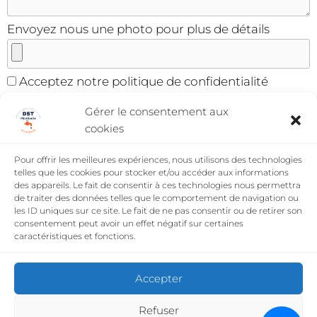
Envoyez nous une photo pour plus de détails
Acceptez notre politique de confidentialité
Gérer le consentement aux
cookies
Paramètre de confidentialité
Pour offrir les meilleures expériences, nous utilisons des technologies
Infogreffe
SIRET
telles que les cookies pour stocker et/ou accéder aux informations
des appareils. Le fait de consentir à ces technologies nous permettra
Assurance décennale
QBE FRANCE
N°
de traiter des données telles que le comportement de navigation ou
008527512968
les ID uniques sur ce site. Le fait de ne pas consentir ou de retirer son
consentement peut avoir un effet négatif sur certaines
2023 Tout droit réservé DST Plomberie
caractéristiques et fonctions.
Accepter
Refuser