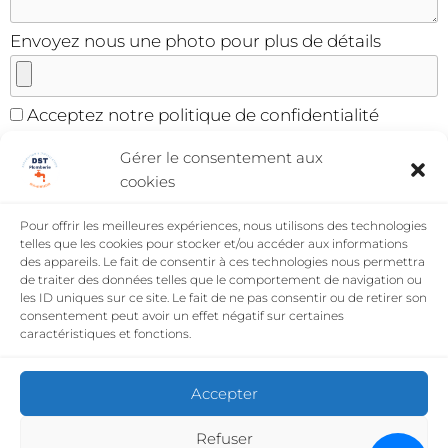
Envoyez nous une photo pour plus de détails
Acceptez notre politique de confidentialité
Gérer le consentement aux
cookies
Paramètre de confidentialité
Pour offrir les meilleures expériences, nous utilisons des technologies
Infogreffe
SIRET
telles que les cookies pour stocker et/ou accéder aux informations
des appareils. Le fait de consentir à ces technologies nous permettra
Assurance décennale
QBE FRANCE
N°
de traiter des données telles que le comportement de navigation ou
008527512968
les ID uniques sur ce site. Le fait de ne pas consentir ou de retirer son
consentement peut avoir un effet négatif sur certaines
2023 Tout droit réservé DST Plomberie
caractéristiques et fonctions.
Accepter
Refuser